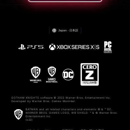
Japan - 日本語
GOTHAM KNIGHTS software © 2022 Warner Bros. Entertainment Inc.
Developed by Warner Bros. Games Montréal.
BATMAN and all related characters and elements © & ™ DC.
WARNER BROS. GAMES LOGO, WB SHIELD: ™ & © Warner Bros.
Entertainment Inc.
(s22)