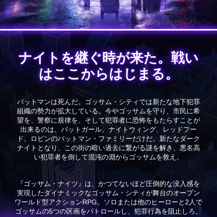
ナイトを継ぐ時が来た。戦い
はここからはじまる。
バットマンは死んだ。ゴッサム・シティでは新たな地下犯罪
組織の勢力が拡大している。今やゴッサムを守り、市民に希
望を、警察に規律を、そして犯罪者に恐怖をもたらすことが
出来るのは、バットガール、ナイトウィング、レッドフー
ド、ロビンのバットマン・ファミリーだけだ。新たなダーク
ナイトとなり、この街の暗い過去に繋がる謎を解き、悪名高
い犯罪者を倒して混沌の淵からゴッサムを救え。
『ゴッサム・ナイツ』は、かつてないほど圧倒的な没入感を
実現したダイナミックなゴッサム・シティが舞台のオープン
ワールド型アクションRPG。ソロまたは他のヒーローと2人で
ゴッサムの5つの区画をパトロールし、犯罪行為を阻止しろ。