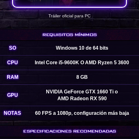
Tráiler oficial para PC
REQUISITOS MÍNIMOS
SO
Windows 10 de 64 bits
CPU
Intel Core i5-9600K O AMD Ryzen 5 3600
RAM
8 GB
NVIDIA GeForce GTX 1660 Ti o
GPU
AMD Radeon RX 590
NOTAS
60 FPS a 1080p, configuración más baja
ESPECIFICACIONES RECOMENDADAS